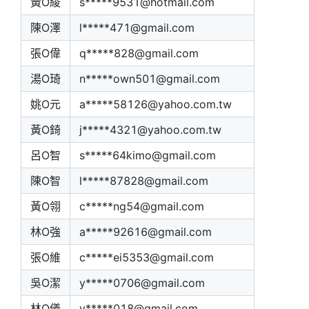
黃O綾
s*****9531@hotmail.com
陳O澤
l*****471@gmail.com
張O偉
q*****828@gmail.com
湯O琦
n*****own501@gmail.com
姚O元
a*****58126@yahoo.com.tw
黃O錡
j*****4321@yahoo.com.tw
呂O智
s*****64kimo@gmail.com
陳O智
l*****87828@gmail.com
黃O翎
c*****ng54@gmail.com
林O強
a*****92616@gmail.com
張O維
c*****ei5353@gmail.com
吳O潔
y*****0706@gmail.com
林O儀
y*****018@gmail.com