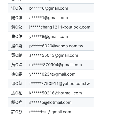
江O芳
b*****6@gmail.com
陽O璇
a*****1@gmail.com
黃O汶
j*****chang1211@outlook.com
曹O佑
y*****8@gmail.com
湯O嘉
p*****6020@yahoo.com.tw
黃O輔
a*****55013@gmail.com
黃O玲
m*****870904@gmail.com
徐O霖
y*****0234@gmail.com
邱O慈
f*****7790911@yahoo.com.tw
馬O祐
k*****50216@hotmail.com
胡O祥
s*****5@hotmail.com
許O芬
r*****hsu@gmail.com