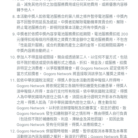
品、減免其他月份之加值服務費用或任何其他費用，或將優惠内容移
轉予他人。
本活動中獎人如依電池服務合約第八條之條件暫停電池服務，中獎內
容不因暫停而延長及遞延。中獎者如解除電動機車買賣合約、解除、
終止電池服務合約，即視同放棄本活動之所有中獎內容。
中獎者於依照中獎內容享電池服務費扣抵期間，電池服務費扣抵 200
元僅得扣抵每個月所選用之資費方案金額中之電池服務費用，不包含
「性能提升服務」或合約異動而產生之違約金等。扣抵期間屆滿時，
中獎內容將自動終止。
參加人不得直接或間接，親自或透過第三人，以任何不當方式，包括
但不限於贈送或提供各種形式之禮品、折扣、現金及 / 或服務，招攬
非特定之消費者，以爭取獲獎機會。經 Gogoro Network 認定使用不
當方式招攬者， Gogoro Network 將直接取消該參加人獲獎之資格。
如依中華民國稅法規定，得獎人參加本活動而需申報個人所得時，
Gogoro Network 將依規定開立各類所得扣繳暨免扣繳憑單，得獎人
須申報個人所得，並自行支付所有稅捐。依中華民國稅法規定，得獎
人為中華民國境內居住之個人者，須提出身分證明文件影本作為報稅
之用。得獎人如為「非中華民國境內居住之個人」應主動告知
Gogoro Network，以利依法辦理報稅及扣繳事宜，如怠於通知，致
Gogoro Network 發生扣繳稅額不足之情形時，應由得獎人自行負責
（包括但不限於補繳稅款、利息、滯納金及其他罰鍰），如因此致
Gogoro Network 受有任何損害，得獎人並應賠償之。
Gogoro Network 保留隨時增刪、調整、暫停或取消本專案及本專案
活動辦法內容及細節之權利，無須另行通知；Gogoro Network 對本