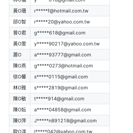
黃O珊
r*****f@hotmail.com.tw
邱O智
r*****20@yahoo.com.tw
曾O君
g*****618@gmail.com
黃O雯
y*****90217@yahoo.com.tw
蕭O
a*****93777@gmail.com
陳O燕
g*****0273@hotmail.com
徐O馨
s*****0115@gmail.com
林O雅
s*****2819@gmail.com
陳O敏
t*****914@gmail.com
陳O妘
a*****04858@gmail.com
陳O萍
J*****n891218@gmail.com
歐O淳
l*****042@yahoo.com.tw