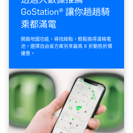
GoStation® 讓你趟趟騎
乘都滿電
開啟地圖功能，尋找綠點，輕鬆換得滿格電
池。選擇自由省方案另享最高 8 折動態折價
優惠。