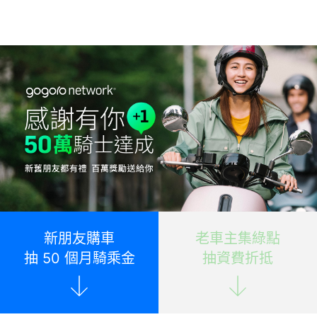
新朋友購車
老車主集綠點
抽 50 個月騎乘金
抽資費折抵