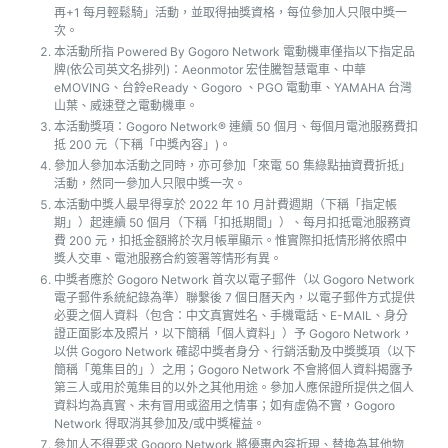
再+1 每月輕鬆騎」活動，並取得抽獎資格，每位參加人只限中獎一
次。
本活動所指 Powered By Gogoro Network 電動機車僅指以下指定品
牌(依公司英文名排列)：Aeonmotor 宏佳騰智慧電車、中華
eMOVING、台鈴eReady、Gogoro 、PGO 電動車、YAMAHA 台灣
山葉、威速登之電動機車。
本活動獎項：Gogoro Network® 連續 50 個月、每個月電池服務費扣
抵 200 元（下稱「中獎內容」)。
參加人參加本活動之同時，亦可參加「來電 50 集綠點抽資費折抵」
活動，然同一參加人只限中獎一次。
本活動中獎人最早得享於 2022 年 10 月計費週期（下稱「指定帳
期」）起連續 50 個月（下稱「扣抵期間」）、每月扣抵電池服務資
費 200 元，扣抵金額將於次月帳單顯示。惟實際扣抵情形將依照中
獎人交車、電池服務合約簽署等情形有異。
中獎者應於 Gogoro Network 首次以電子郵件（以 Gogoro Network
電子郵件系統紀錄為準）聯繫後 7 個日曆天內，以電子郵件方式提供
必要之個人資料（包含：中文真實姓名、手機電話、E-MAIL、身分
證正面影本及照片，以下簡稱「個人資料」）予 Gogoro Network，
以供 Gogoro Network 確認中獎者身分、行銷活動及中獎獎項（以下
簡稱「蒐集目的」）之用；Gogoro Network 不會將個人資料揭露予
第三人或用於蒐集目的以外之其他用途。參加人應保證所提供之個人
資料均為真實、未有冒用或盜用之情事；如有虛偽不實，Gogoro
Network 得取消其參加及/或中獎權益。
參加人不得要求 Gogoro Network 將優惠內容折現、替換為其他物