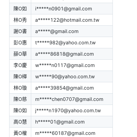
陳O如
i*****n0901@gmail.com
林O秀
a*****122@hotmail.com.tw
謝O書
a*****@gmail.com
彭O惠
t*****982@yahoo.com.tw
薛O華
a*****86818@gmail.com
李O慶
w*****n0117@gmail.com
陳O樺
w*****90@yahoo.com.tw
林O璇
a*****39854@gmail.com
陳O慈
m*****chen0707@gmail.com
陳O如
j*****n1970@yahoo.com.tw
高O慧
h*****01@gmail.com
黃O權
m*****60187@gmail.com